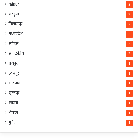
raipur
3
सरगुजा
2
बिलासपुर
2
मध्यप्रदेश
2
स्पोर्ट्स
2
संपादकीय
2
रायपुर
1
उदयपुर
1
भाटापारा
1
सूरजपुर
1
कोरबा
1
भोपाल
1
मुंगेली
1