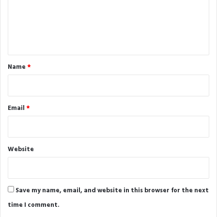
m
e
n
t
*
Name
*
Email
*
Website
Save my name, email, and website in this browser for the next
time I comment.