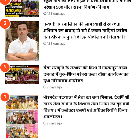
स्कूल मार्ग की जर्जर सड़क से छात्र-छात्राएं और ग्रामीण
परेशान 500 मीटर सड़क निर्माण की मांग
12 hours ago
कवर्धा: नगरपालिका की लापरवाही से स्वच्छता
अभियान ठप कबाड़ हो रही हैं कचरा गाड़ियां कांग्रेस
नेता दीपक ठाकुर ने दी उग्र आंदोलन की चेतावनी।
12 hours ago
बैगा संस्कृति के संरक्षण की दिशा में महत्वपूर्ण पहल
दमगढ़ में गुरु-शिष्य परंपरा कला दीक्षा कार्यक्रम का
हुआ गरिमामय आयोजन
3 days ago
भोरमदेव पदयात्रा में सेवा का बना मिसाल: देवर्षि श्री
नारद सेवा समिति के विशाल सेवा शिविर का गृह मंत्री
विजय शर्म कलेक्टर एसपी एवं अधिकारियों ने किया
अवलोकन।
3 days ago