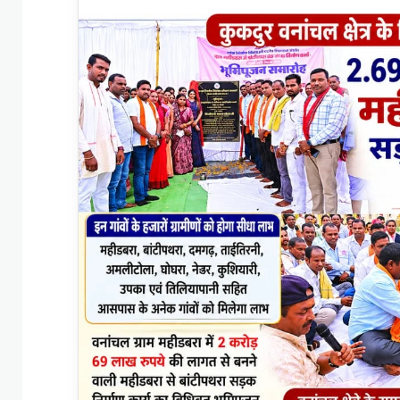
an
email