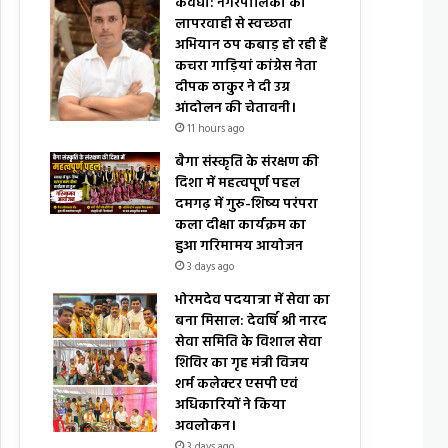
कवर्धा: नगरपालिका की
लापरवाही से स्वच्छता
अभियान ठप कबाड़ हो रही हैं
कचरा गाड़ियां कांग्रेस नेता
दीपक ठाकुर ने दी उग्र
आंदोलन की चेतावनी।
11 hours ago
बैगा संस्कृति के संरक्षण की
दिशा में महत्वपूर्ण पहल
दमगढ़ में गुरु-शिष्य परंपरा
कला दीक्षा कार्यक्रम का
हुआ गरिमामय आयोजन
3 days ago
भोरमदेव पदयात्रा में सेवा का
बना मिसाल: देवर्षि श्री नारद
सेवा समिति के विशाल सेवा
शिविर का गृह मंत्री विजय
शर्म कलेक्टर एसपी एवं
अधिकारियों ने किया
अवलोकन।
3 days ago