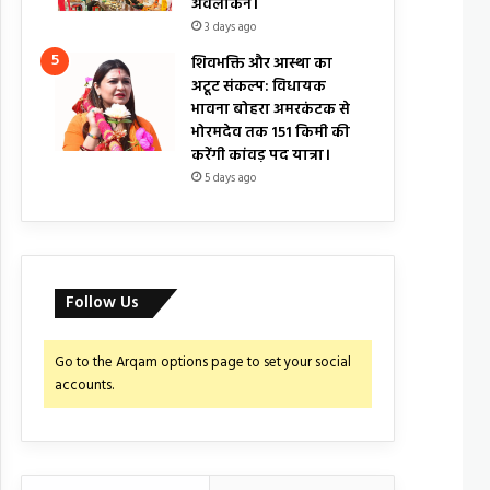
अवलोकन।
3 days ago
शिवभक्ति और आस्था का
अटूट संकल्प: विधायक
भावना बोहरा अमरकंटक से
भोरमदेव तक 151 किमी की
करेंगी कांवड़ पद यात्रा।
5 days ago
Follow Us
Go to the Arqam options page to set your social
accounts.