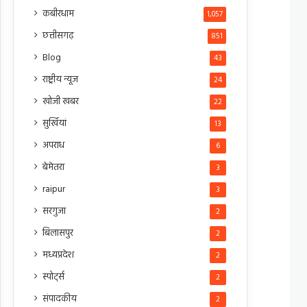
कबीरधाम
1,057
छत्तीसगढ़
851
Blog
43
राष्ट्रीय न्यूज
24
खोजी खबर
22
सुर्खियां
13
अपराध
6
बेमेतरा
3
raipur
3
सरगुजा
2
बिलासपुर
2
मध्यप्रदेश
2
स्पोर्ट्स
2
संपादकीय
2