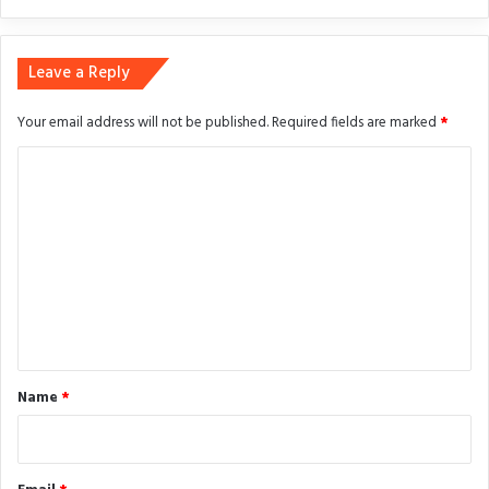
Leave a Reply
Your email address will not be published.
Required fields are marked
*
C
o
m
m
e
n
t
*
Name
*