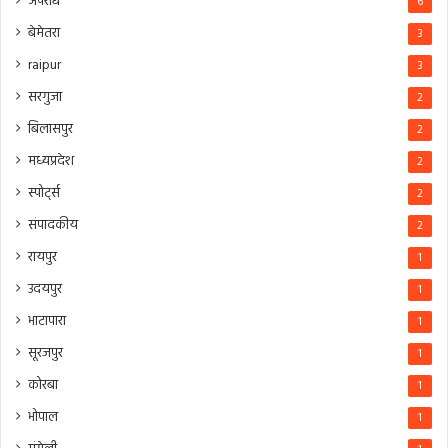
अपराध
6
बेमेतरा
3
raipur
3
सरगुजा
2
बिलासपुर
2
मध्यप्रदेश
2
स्पोर्ट्स
2
संपादकीय
2
रायपुर
1
उदयपुर
1
भाटापारा
1
सूरजपुर
1
कोरबा
1
भोपाल
1