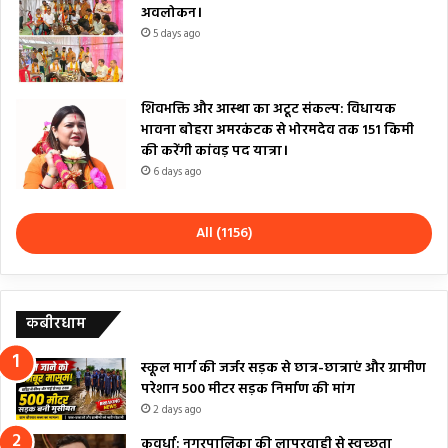
अवलोकन।
5 days ago
शिवभक्ति और आस्था का अटूट संकल्प: विधायक
भावना बोहरा अमरकंटक से भोरमदेव तक 151 किमी
की करेंगी कांवड़ पद यात्रा।
6 days ago
All (1156)
कबीरधाम
स्कूल मार्ग की जर्जर सड़क से छात्र-छात्राएं और ग्रामीण
परेशान 500 मीटर सड़क निर्माण की मांग
2 days ago
कवर्धा: नगरपालिका की लापरवाही से स्वच्छता