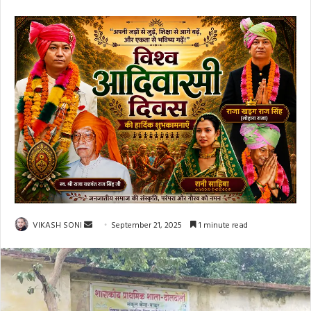
Send
VIKASH SONI
September 21, 2025
1 minute read
an
email