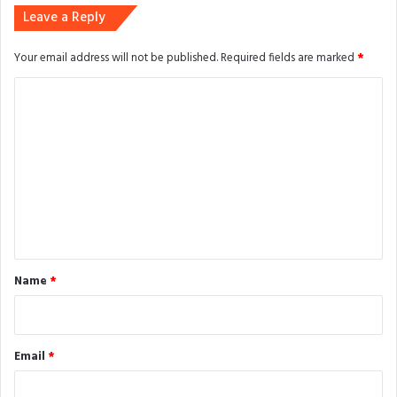
Leave a Reply
Your email address will not be published.
Required fields are marked
*
C
o
m
m
e
n
t
*
Name
*
Email
*