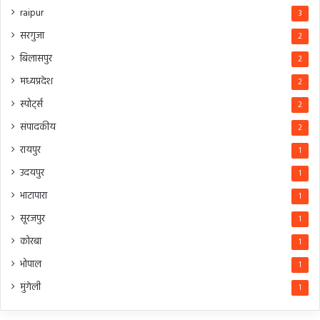
raipur
3
सरगुजा
2
बिलासपुर
2
मध्यप्रदेश
2
स्पोर्ट्स
2
संपादकीय
2
रायपुर
1
उदयपुर
1
भाटापारा
1
सूरजपुर
1
कोरबा
1
भोपाल
1
मुंगेली
1