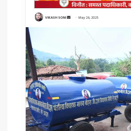
Send
VIKASH SONI
May 26, 2025
an
email