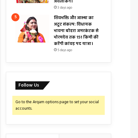
अवलोकन।
3 days ago
शिवभक्ति और आस्था का
अटूट संकल्प: विधायक
भावना बोहरा अमरकंटक से
भोरमदेव तक 151 किमी की
करेंगी कांवड़ पद यात्रा।
5 days ago
Follow Us
Go to the Arqam options page to set your social
accounts.