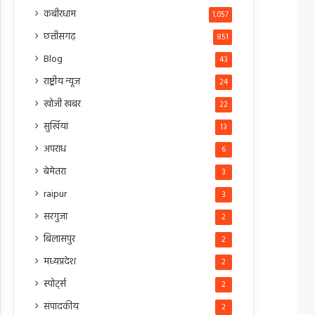
कबीरधाम
1,057
छत्तीसगढ़
851
Blog
43
राष्ट्रीय न्यूज
24
खोजी खबर
22
सुर्खियां
13
अपराध
6
बेमेतरा
3
raipur
3
सरगुजा
2
बिलासपुर
2
मध्यप्रदेश
2
स्पोर्ट्स
2
संपादकीय
2