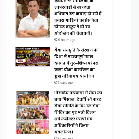
कवर्धा: नगरपालिका की
लापरवाही से स्वच्छता
अभियान ठप कबाड़ हो रही हैं
कचरा गाड़ियां कांग्रेस नेता
दीपक ठाकुर ने दी उग्र
आंदोलन की चेतावनी।
6 hours ago
बैगा संस्कृति के संरक्षण की
दिशा में महत्वपूर्ण पहल
दमगढ़ में गुरु-शिष्य परंपरा
कला दीक्षा कार्यक्रम का
हुआ गरिमामय आयोजन
3 days ago
भोरमदेव पदयात्रा में सेवा का
बना मिसाल: देवर्षि श्री नारद
सेवा समिति के विशाल सेवा
शिविर का गृह मंत्री विजय
शर्म कलेक्टर एसपी एवं
अधिकारियों ने किया
अवलोकन।
3 days ago