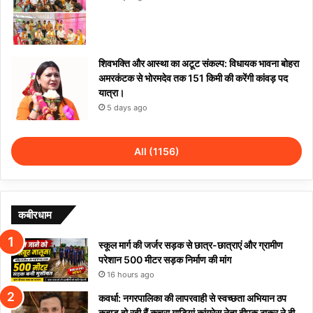
शिवभक्ति और आस्था का अटूट संकल्प: विधायक भावना बोहरा
अमरकंटक से भोरमदेव तक 151 किमी की करेंगी कांवड़ पद
यात्रा।
5 days ago
All (1156)
कबीरधाम
स्कूल मार्ग की जर्जर सड़क से छात्र-छात्राएं और ग्रामीण
परेशान 500 मीटर सड़क निर्माण की मांग
16 hours ago
कवर्धा: नगरपालिका की लापरवाही से स्वच्छता अभियान ठप
कबाड़ हो रही हैं कचरा गाड़ियां कांग्रेस नेता दीपक ठाकुर ने दी